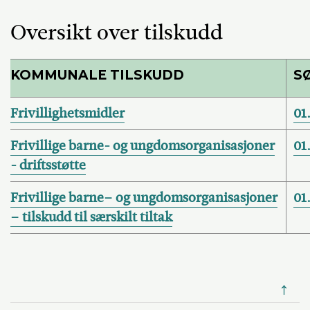
Oversikt over tilskudd
KOMMUNALE TILSKUDD
S
Frivillighetsmidler
01
Frivillige barne- og ungdomsorganisasjoner
01
- driftsstøtte
Frivillige barne– og ungdomsorganisasjoner
01
– tilskudd til særskilt tiltak
↑