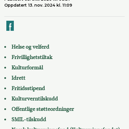
Oppdatert 13. nov. 2024 kl. 11:09
k
Helse og velferd
Frivillighetstiltak
Kulturformål
Idrett
Fritidsstipend
Kulturverntilskudd
Offentlige støtteordninger
SMIL-tilskudd