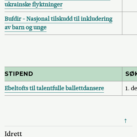
ukrainske flyktninger
Bufdir - Nasjonal tilskudd til inkludering
av barn og unge
STIPEND
SØ
Ebeltofts til talentfulle ballettdansere
1. d
↑
Idrett