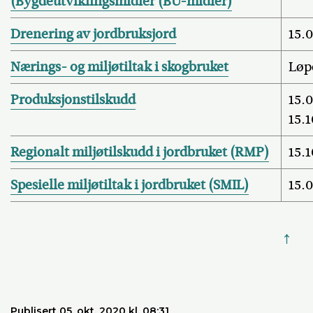
(Bygdeutviklingsmidler (BU-midler)
Drenering av jordbruksjord
15.
Nærings- og miljøtiltak i skogbruket
Løp
Produksjonstilskudd
15.0
15.1
Regionalt miljøtilskudd i jordbruket (RMP)
15.1
Spesielle miljøtiltak i jordbruket (SMIL)
15.
↑
Publisert 05. okt. 2020 kl. 08:31