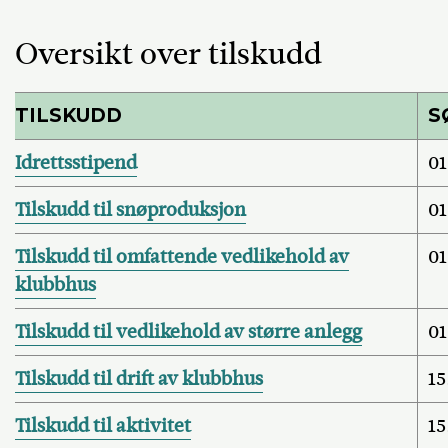
Oversikt over tilskudd
TILSKUDD
S
Idrettsstipend
01
Tilskudd til snøproduksjon
01
Tilskudd til omfattende vedlikehold av
01
klubbhus
Tilskudd til vedlikehold av større anlegg
01
Tilskudd til drift av klubbhus
15
Tilskudd til aktivitet
15