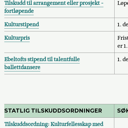
Tilskudd til arrangement eller prosjekt -
Løp
fortløpende
Kulturstipend
1. d
Kulturpris
Fris
er 1
Ebeltofts stipend til talentfulle
1. d
ballettdansere
STATLIG TILSKUDDSORDNINGER
SØ
Tilskuddsordning: Kulturfellesskap med