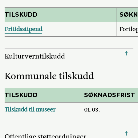
TILSKUDD
SØKN
Fritidsstipend
Fortlø
↑
Kulturverntilskudd
Kommunale tilskudd
TILSKUDD
SØKNADSFRIST
Tilskudd til museer
01.03.
↑
Offentlige støtteordninger