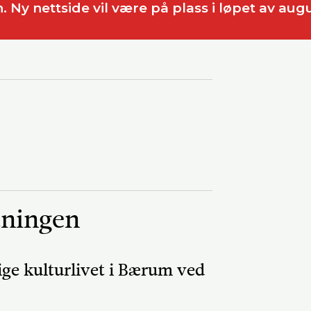
. Ny nettside vil være på plass i løpet av aug
Del på Faceb
dningen
llige kulturlivet i Bærum ved