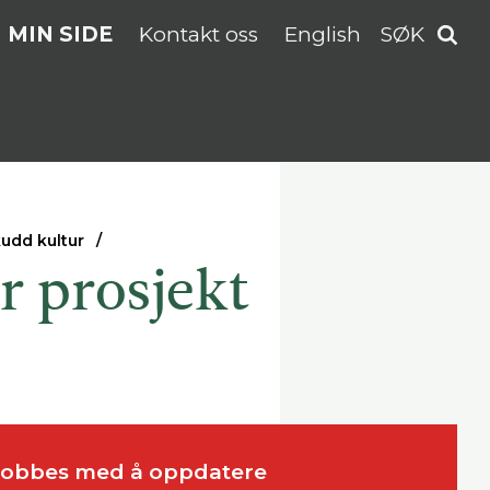
MIN SIDE
Kontakt oss
English
SØK
kudd kultur
r prosjekt
t jobbes med å oppdatere