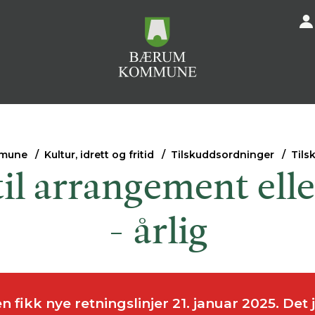
mune
Kultur, idrett og fritid
Tilskuddsordninger
Tils
til arrangement elle
- årlig
 fikk nye retningslinjer 21. januar 2025. De