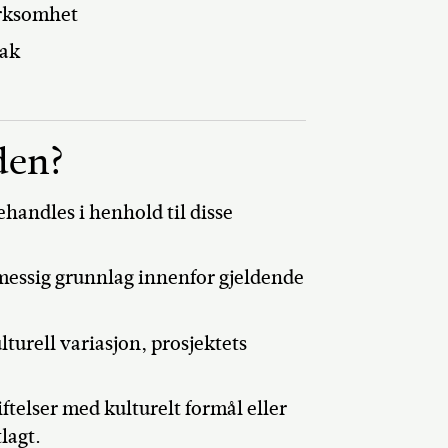
irksomhet
tak
den?
ehandles i henhold til disse
messig grunnlag innenfor gjeldende
lturell variasjon, prosjektets
ftelser med kulturelt formål eller
lagt.