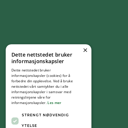
×
Dette nettstedet bruker
FØLG OSS
informasjonskapsler
Dette nettstedet bruker
Facebook
informasjonskapsler (cookies) for å
forbedre din opplevelse. Ved å bruke
nettstedet vårt samtykker du i alle
YouTube
informasjonskapsler i samsvar med
retningslinjene våre for
informasjonskapsler.
Les mer
Instagram
STRENGT NØDVENDIG
YTELSE