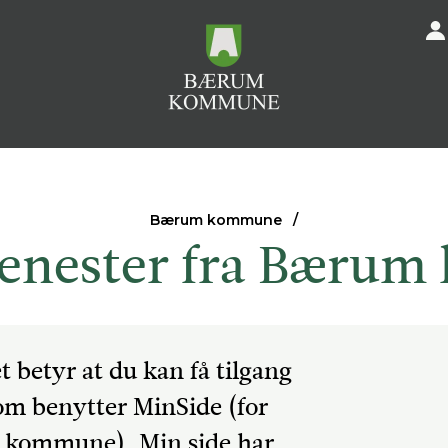
Bærum kommune
tjenester fra Bær
t betyr at du kan få tilgang
om benytter MinSide (for
en kommune). Min side har