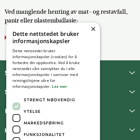
Ved manglende henting av mat- og restavfall,
papir eller plastemballasje:
×
Dette nettstedet bruker
Meld feil via vår hentekalender
informasjonskapsler
Dette nettstedet bruker
informasjonskapsler (cookies) for å
forbedre din opplevelse. Ved å bruke
nettstedet vårt samtykker du i alle
SNAKK MED OSS
informasjonskapsler i samsvar med
retningslinjene våre for
informasjonskapsler.
Les mer
SKRIV TIL OSS
STRENGT NØDVENDIG
BESØK OSS
YTELSE
MARKEDSFØRING
FØLG OSS
FUNKSJONALITET