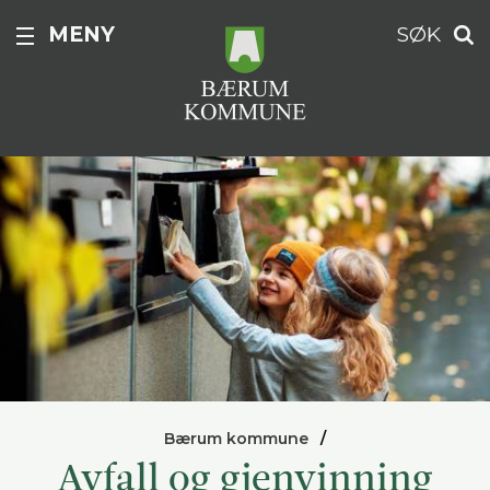
MENY
SØK
Bærum kommune
Avfall og gjenvinning