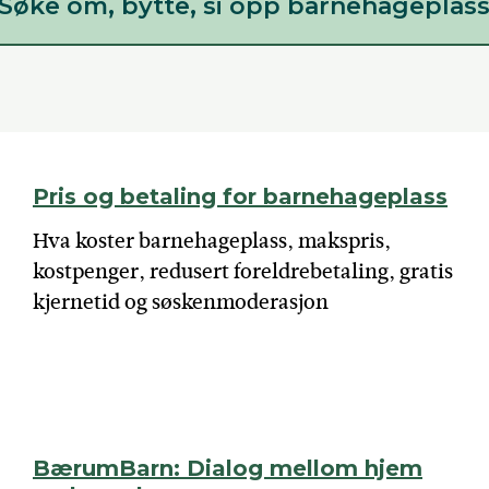
Søke om, bytte, si opp barnehageplas
Pris og betaling for barnehageplass
Hva koster barnehageplass, makspris,
kostpenger, redusert foreldrebetaling, gratis
kjernetid og søskenmoderasjon
BærumBarn: Dialog mellom hjem