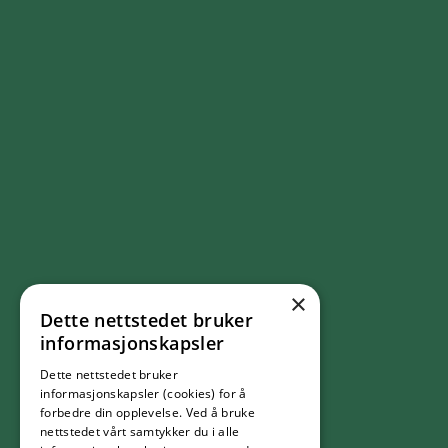
×
Dette nettstedet bruker
FØLG OSS
informasjonskapsler
Dette nettstedet bruker
Facebook
informasjonskapsler (cookies) for å
forbedre din opplevelse. Ved å bruke
nettstedet vårt samtykker du i alle