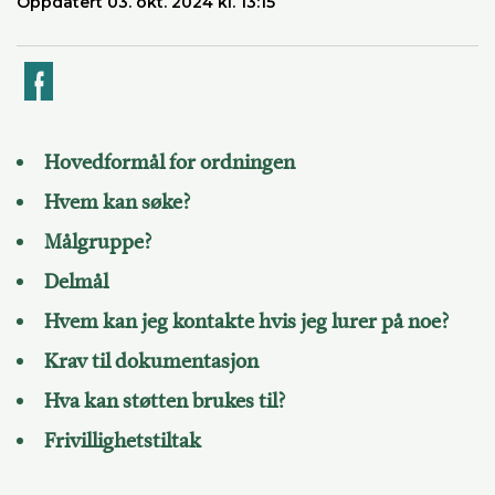
Oppdatert 03. okt. 2024 kl. 13:15
k
Hovedformål for ordningen
Hvem kan søke?
Målgruppe?
Delmål
Hvem kan jeg kontakte hvis jeg lurer på noe?
Krav til dokumentasjon
Hva kan støtten brukes til?
Frivillighetstiltak