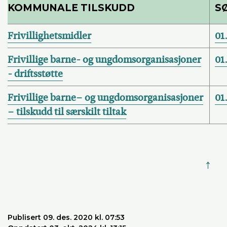
KOMMUNALE TILSKUDD
S
Frivillighetsmidler
01
Frivillige barne- og ungdomsorganisasjoner
01
- driftsstøtte
Frivillige barne– og ungdomsorganisasjoner
01
– tilskudd til særskilt tiltak
↑
Publisert 09. des. 2020 kl. 07:53