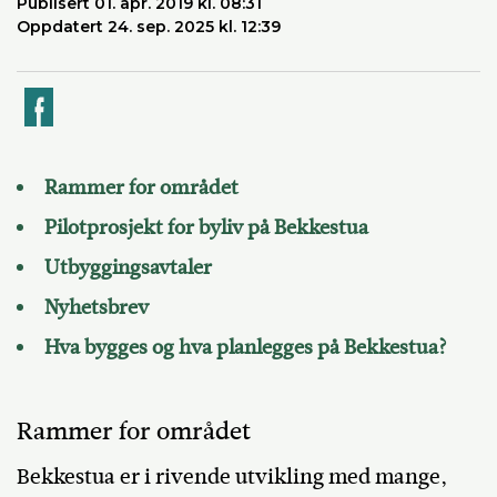
Publisert 01. apr. 2019 kl. 08:31
Oppdatert 24. sep. 2025 kl. 12:39
k
Rammer for området
Pilotprosjekt for byliv på Bekkestua
Utbyggingsavtaler
Nyhetsbrev
Hva bygges og hva planlegges på Bekkestua?
Rammer for området
Bekkestua er i rivende utvikling med mange,