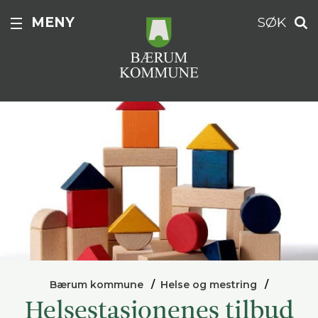
MENY
SØK
Bærum kommune
Helse og mestring
Helsestasjonenes tilbud