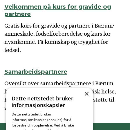
Velkommen på kurs for gravide og
partnere
Gratis kurs for gravide og partnere i Bærum:
ammeskole, fødselforberedelse og kurs for
nyankomne. Få kunnskap og trygghet før
fødsel.
Samarbeidspartnere
Oversikt over samarbeidspartnere i Bærum
kommune. Finn tjenester som psykisk helse,
×
Dette nettstedet bruker
PP-tjenesten, frisklivssentralen og støtte til
informasjonskapsler
småbarnsfamilier.
Dette nettstedet bruker
informasjonskapsler (cookies) for å
forbedre din opplevelse. Ved å bruke