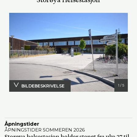
1 / 5
BILDEBESKRIVELSE
Storøya Helsestasjon
Åpningstider
ÅPNINGSTIDER SOMMEREN 2026
Storøya helsestasjon holder stengt fra uke 27 til