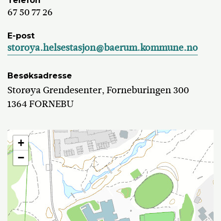
Telefon
67 50 77 26
E-post
storoya.helsestasjon@baerum.kommune.no
Besøksadresse
Storøya Grendesenter, Forneburingen 300
1364 FORNEBU
+
−