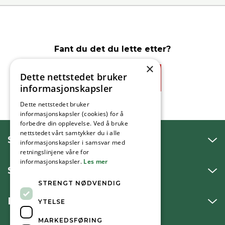
Fant du det du lette etter?
×
Dette nettstedet bruker
Ja
Nei
informasjonskapsler
Dette nettstedet bruker
informasjonskapsler (cookies) for å
forbedre din opplevelse. Ved å bruke
nettstedet vårt samtykker du i alle
SNAKK MED OSS
informasjonskapsler i samsvar med
retningslinjene våre for
informasjonskapsler.
Les mer
SKRIV TIL OSS
STRENGT NØDVENDIG
BESØK OSS
YTELSE
MARKEDSFØRING