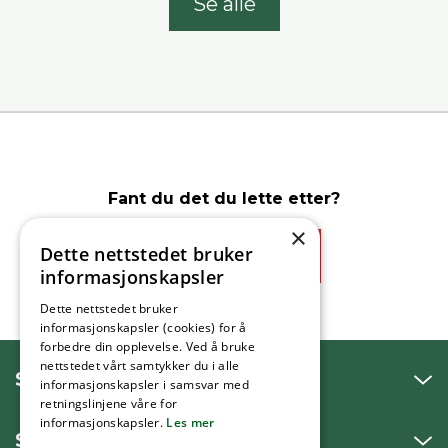
Se alle
Fant du det du lette etter?
×
Dette nettstedet bruker
Ja
Nei
informasjonskapsler
Dette nettstedet bruker
informasjonskapsler (cookies) for å
forbedre din opplevelse. Ved å bruke
nettstedet vårt samtykker du i alle
SNAKK MED OSS
informasjonskapsler i samsvar med
retningslinjene våre for
informasjonskapsler.
Les mer
SKRIV TIL OSS