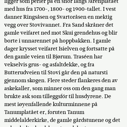
ligger som perler på en snor langs Jarenplatået
med hus fra 1700-, 1800- og 1900-tallet. I vest
danner Ringsåsen og Svartoråsen en mektig
vegg over Stovivannet. Fra Sand skråner det
gamle veifaret ned mot Skui grendehus og blir
borte i unnarennet på hoppbakken. I gamle
dager krysset veifaret Isielven og fortsatte på
den gamle veien til Bjørum. Traséen har
vekselvis grus- og asfaltdekke, og fra
Butterudveien til Stovi går den på natursti
gjennom skogen. Flere steder flankeres den av
askekaller, som minner oss om den gang man
brukte ask som tilleggsfór til husdyrene. De
mest iøyenfallende kulturminnene på
Tanumplatået er, foruten Tanum
middelalderkirke, de gamle gårdstunene og det