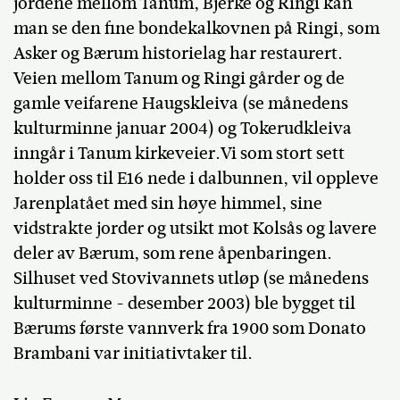
jordene mellom Tanum, Bjerke og Ringi kan
man se den fine bondekalkovnen på Ringi, som
Asker og Bærum historielag har restaurert.
Veien mellom Tanum og Ringi gårder og de
gamle veifarene Haugskleiva (se månedens
kulturminne januar 2004) og Tokerudkleiva
inngår i Tanum kirkeveier.Vi som stort sett
holder oss til E16 nede i dalbunnen, vil oppleve
Jarenplatået med sin høye himmel, sine
vidstrakte jorder og utsikt mot Kolsås og lavere
deler av Bærum, som rene åpenbaringen.
Silhuset ved Stovivannets utløp (se månedens
kulturminne - desember 2003) ble bygget til
Bærums første vannverk fra 1900 som Donato
Brambani var initiativtaker til.