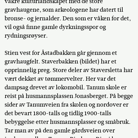
vakre kulturlandskapet med de store
gravhaugene, som arkeologene har datert til
bronse- og jernalder. Den som er våken for det,
vil også finne gamle dyrkningsspor og
rydningsrøyser.
Stien vest for Åstadbakken går gjennom et
gravhaugfelt. Staverbakken (bildet) har et
opprinnelig preg. Store deler av Staversletta har
vært dekket av tømmervelter. Her var det
dampsag drevet av lokomobil. Tanum skole er
reist på husmannsplassen Jonasberget. På begge
sider av Tanumveien fra skolen og nordover er
det bevart 1800-talls og tidlig 1900-talls
bebyggelse etter husmannsplasser og småbruk.
Tar man av på den gamle gårdsveien over