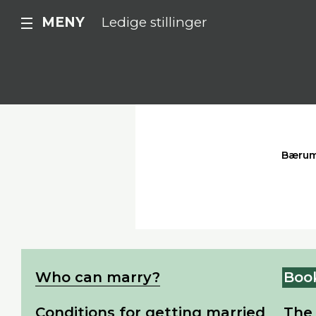
MENY
Ledige stillinger
Bæru
Who can marry?
Boo
Conditions for getting married
The