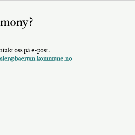
remony?
takt oss på e-post:
gsler@baerum.kommune.no