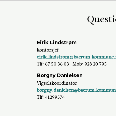
Questi
Eirik Lindstrøm
kontorsjef
eirik.lindstrom@baerum.kommune.
Tlf: 67 50 36 03
Mob: 928 20 795
Borgny Danielsen
Vigselskoordinator
borgny.danielsen@baerum.kommun
Tlf: 41299574