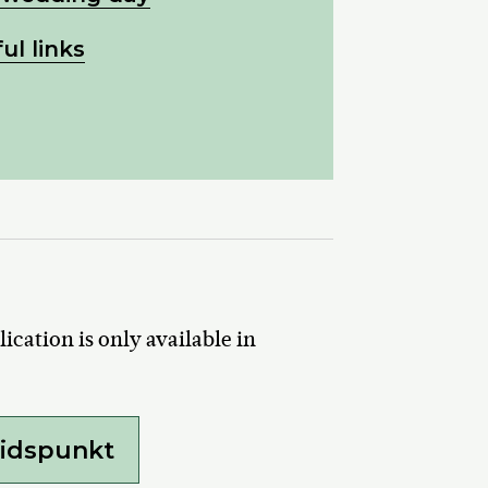
ul links
Del på Faceb
cation is only available in
tidspunkt