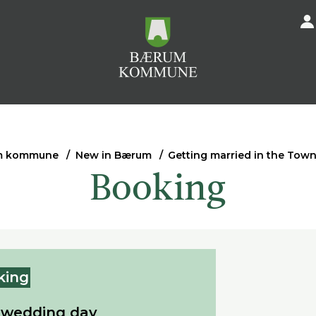
m kommune
New in Bærum
Getting married in the Town
Booking
king
 wedding day