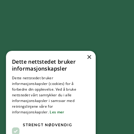
×
Dette nettstedet bruker
FØLG OSS
informasjonskapsler
Dette nettstedet bruker
Facebook
informasjonskapsler (cookies) for å
forbedre din opplevelse. Ved å bruke
nettstedet vårt samtykker du i alle
YouTube
informasjonskapsler i samsvar med
retningslinjene våre for
informasjonskapsler.
Les mer
Instagram
STRENGT NØDVENDIG