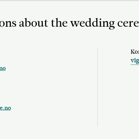
ons about the wedding ce
Kon
vi
no
e.no