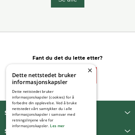
Fant du det du lette etter?
×
Dette nettstedet bruker
Ja
Nei
informasjonskapsler
Dette nettstedet bruker
informasjonskapsler (cookies) for å
forbedre din opplevelse. Ved å bruke
nettstedet vårt samtykker du i alle
SNAKK MED OSS
informasjonskapsler i samsvar med
retningslinjene våre for
informasjonskapsler.
Les mer
SKRIV TIL OSS