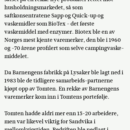
husholdningsmarkedet, så som
saftkonsentratene Sapp og Quick-up og
vaskemidler som BioTex - det første
vaskemiddel med enzymer. Biotex ble en av
Norges mest kjente varemerker, den ble i 1960
og -70 årene profilert som selve campingvaske-
middelet.
Da Barnengens fabrikk på Lysaker ble lagt ned i
1983 ble de tidligere samarbeids-partnerne
kjøpt opp av Tomten. En rekke av Barnengens
varemerker kom inn i Tomtens portefølje.
Tomten hadde aldri mer enn 15-20 arbeidere,
men var likevel viktig for Sandvika i
mellomkrigstiden. Bedriften ble nedlagt i