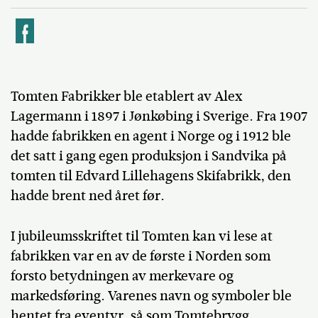
k
Tomten Fabrikker ble etablert av Alex
Lagermann i 1897 i Jønkøbing i Sverige. Fra 1907
hadde fabrikken en agent i Norge og i 1912 ble
det satt i gang egen produksjon i Sandvika på
tomten til Edvard Lillehagens Skifabrikk, den
hadde brent ned året før.
I jubileumsskriftet til Tomten kan vi lese at
fabrikken var en av de første i Norden som
forsto betydningen av merkevare og
markedsføring. Varenes navn og symboler ble
hentet fra eventyr, så som Tomtebrygg,