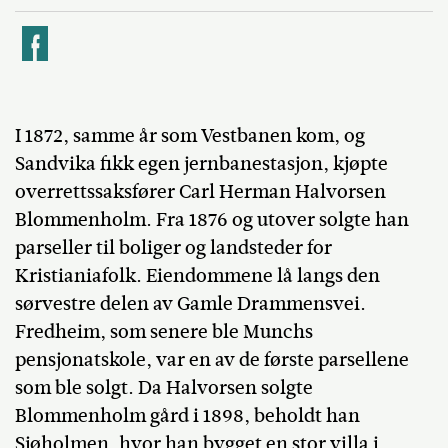
k
I 1872, samme år som Vestbanen kom, og
Sandvika fikk egen jernbanestasjon, kjøpte
overrettssaksfører Carl Herman Halvorsen
Blommenholm. Fra 1876 og utover solgte han
parseller til boliger og landsteder for
Kristianiafolk. Eiendommene lå langs den
sørvestre delen av Gamle Drammensvei.
Fredheim, som senere ble Munchs
pensjonatskole, var en av de første parsellene
som ble solgt. Da Halvorsen solgte
Blommenholm gård i 1898, beholdt han
Sjøholmen, hvor han bygget en stor villa i