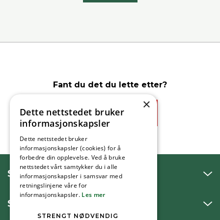
Fant du det du lette etter?
×
Dette nettstedet bruker
Ja
Nei
informasjonskapsler
Dette nettstedet bruker
informasjonskapsler (cookies) for å
forbedre din opplevelse. Ved å bruke
nettstedet vårt samtykker du i alle
SNAKK MED OSS
informasjonskapsler i samsvar med
retningslinjene våre for
informasjonskapsler.
Les mer
SKRIV TIL OSS
STRENGT NØDVENDIG