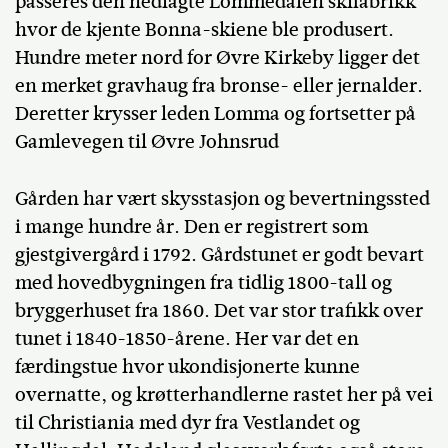
passeres den nedlagte Lommedalen skifabrikk
hvor de kjente Bonna-skiene ble produsert.
Hundre meter nord for Øvre Kirkeby ligger det
en merket gravhaug fra bronse- eller jernalder.
Deretter krysser leden Lomma og fortsetter på
Gamlevegen til Øvre Johnsrud
Gården har vært skysstasjon og bevertningssted
i mange hundre år. Den er registrert som
gjestgivergård i 1792. Gårdstunet er godt bevart
med hovedbygningen fra tidlig 1800-tall og
bryggerhuset fra 1860. Det var stor trafikk over
tunet i 1840-1850-årene. Her var det en
færdingstue hvor ukondisjonerte kunne
overnatte, og krøtterhandlerne rastet her på vei
til Christiania med dyr fra Vestlandet og