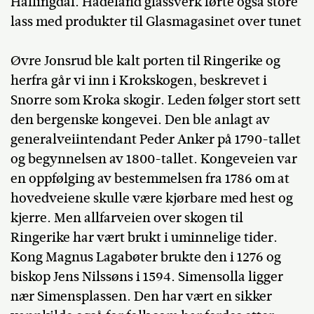
Hallingdal. Hadeland glassverk førte også store
lass med produkter til Glasmagasinet over tunet
Øvre Jonsrud ble kalt porten til Ringerike og
herfra går vi inn i Krokskogen, beskrevet i
Snorre som Kroka skogir. Leden følger stort sett
den bergenske kongevei. Den ble anlagt av
generalveiintendant Peder Anker på 1790-tallet
og begynnelsen av 1800-tallet. Kongeveien var
en oppfølging av bestemmelsen fra 1786 om at
hovedveiene skulle være kjørbare med hest og
kjerre. Men allfarveien over skogen til
Ringerike har vært brukt i uminnelige tider.
Kong Magnus Lagabøter brukte den i 1276 og
biskop Jens Nilssøns i 1594. Simensolla ligger
nær Simensplassen. Den har vært en sikker