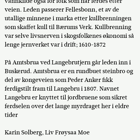
vannkilde også for folk som har ferdes etter
veien. Leden passerer Fellesbonn, et av de
utallige minnene i marka etter kullbrenningen
som skaffet kull til Bærums Verk. Kullbrenning
var selve livsnerven i skogsfolkenes økonomi så
lenge jernverket var i drift; 1610-1872
På Amtsbrua ved Langebrutjern går leden inn i
Buskerud. Amtsbrua er en rundbuet steinbro og
del av kongeveien som Peder Anker fikk
ferdigstilt fram til Langebru i 1807. Navnet
Langebru er knyttet til jordbruene som sikret
ferdselen over det lange myrdraget her i eldre
tider
Karin Solberg, Liv Frøysaa Moe