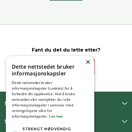
Fant du det du lette etter?
×
Dette nettstedet bruker
Ja
Nei
informasjonskapsler
Dette nettstedet bruker
informasjonskapsler (cookies) for å
forbedre din opplevelse. Ved å bruke
nettstedet vårt samtykker du i alle
SNAKK MED OSS
informasjonskapsler i samsvar med
retningslinjene våre for
informasjonskapsler.
Les mer
SKRIV TIL OSS
STRENGT NØDVENDIG