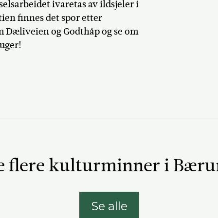
elsarbeidet ivaretas av ildsjeler i
ien finnes det spor etter
m Dæliveien og Godthåp og se om
auger!
e flere kulturminner i Bær
Se alle