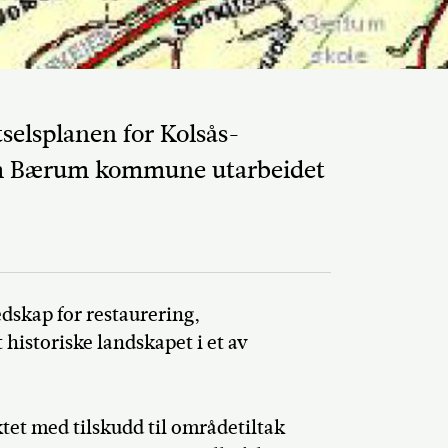
tselsplanen for Kolsås-
m Bærum kommune utarbeidet
Del på Faceb
dskap for restaurering,
 historiske landskapet i et av
tet med tilskudd til områdetiltak