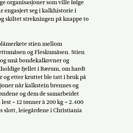
ige organisasjoner som ville følge
engasjert seg i kalkhistorie i
 skiltet strekningen på knappe to
 blåmerkete stien mellom
jettumåsen og Fleskumåsen. Stien
e og små bondekalkovner og
kholdige fjellet i Bærum, om hardt
 og etter kruttet ble tatt i bruk på
sjoner når kalkstein brennes og
bøndene og dem de samarbeidet
 lest = 12 tønner à 200 kg = 2.400
s slott, leiegårdene i Christiania