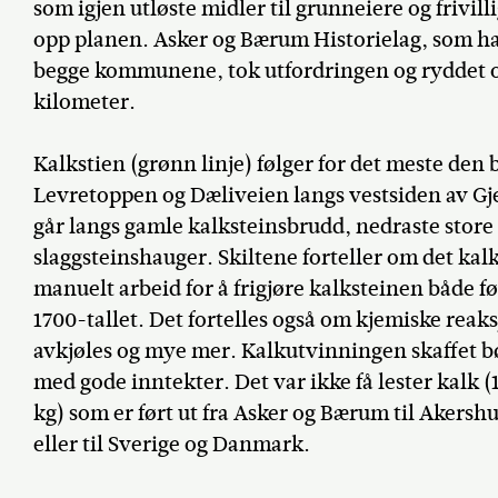
som igjen utløste midler til grunneiere og frivill
opp planen. Asker og Bærum Historielag, som har 
begge kommunene, tok utfordringen og ryddet og
kilometer.
Kalkstien (grønn linje) følger for det meste den
Levretoppen og Dæliveien langs vestsiden av G
går langs gamle kalksteinsbrudd, nedraste stor
slaggsteinshauger. Skiltene forteller om det kal
manuelt arbeid for å frigjøre kalksteinen både før
1700-tallet. Det fortelles også om kjemiske reak
avkjøles og mye mer. Kalkutvinningen skaffet 
med gode inntekter. Det var ikke få lester kalk (1
kg) som er ført ut fra Asker og Bærum til Akershu
eller til Sverige og Danmark.