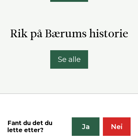
Rik på Bærums historie
Se alle
Fant du det du
Ja
Nei
lette etter?