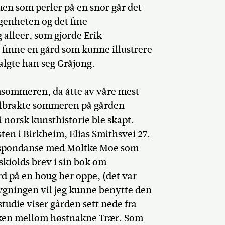
men som perler på en snor går det
genheten og det fine
 alleer, som gjorde Erik
e finne en gård som kunne illustrere
algte han seg Gråjong.
msommeren, da åtte av våre mest
tilbrakte sommeren på gården
norsk kunsthistorie ble skapt.
n i Birkheim, Elias Smithsvei 27.
respondanse med Moltke Moe som
skiolds brev i sin bok om
d på en houg her oppe, (det var
ygningen vil jeg kunne benytte den
studie viser gården sett nede fra
ken mellom høstnakne Trær. Som