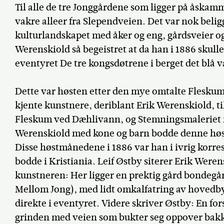
Til alle de tre Jonggårdene som ligger på åskam
vakre alleer fra Slependveien. Det var nok belig
kulturlandskapet med åker og eng, gårdsveier og
Werenskiold så begeistret at da han i 1886 skull
eventyret De tre kongsdøtrene i berget det blå v
Dette var høsten etter den mye omtalte Flesku
kjente kunstnere, deriblant Erik Werenskiold, 
Fleskum ved Dæhlivann, og Stemningsmaleriet i 
Werenskiold med kone og barn bodde denne høste
Disse høstmånedene i 1886 var han i ivrig kor
bodde i Kristiania. Leif Østby siterer Erik Weren
kunstneren: Her ligger en prektig gård bondegår
Mellom Jong), med lidt omkalfatring av hovedb
direkte i eventyret. Videre skriver Østby: En for
grinden med veien som bukter seg oppover bak