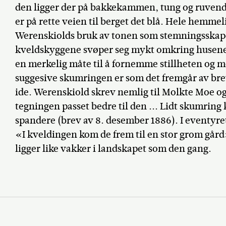
den ligger der på bakkekammen, tung og ruvende e
er på rette veien til berget det blå. Hele hemmel
Werenskiolds bruk av tonen som stemningsskap
kveldskyggene svøper seg mykt omkring husene o
en merkelig måte til å fornemme stillheten o
suggesive skumringen er som det fremgår av bre
ide. Werenskiold skrev nemlig til Molkte Moe o
tegningen passet bedre til den ... Lidt skumring
spandere (brev av 8. desember 1886). I eventyret 
«I kveldingen kom de frem til en stor grom gård
ligger like vakker i landskapet som den gang.