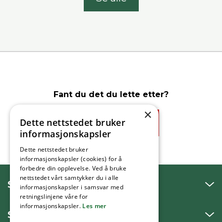
Fant du det du lette etter?
×
Dette nettstedet bruker
Ja
Nei
informasjonskapsler
Dette nettstedet bruker
informasjonskapsler (cookies) for å
forbedre din opplevelse. Ved å bruke
nettstedet vårt samtykker du i alle
SNAKK MED OSS
informasjonskapsler i samsvar med
retningslinjene våre for
informasjonskapsler.
Les mer
SKRIV TIL OSS