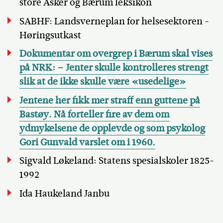
store Asker og Bærum leksikon
SABHF: Landsverneplan for helsesektoren -
Høringsutkast
Dokumentar om overgrep i Bærum skal vises
på NRK: – Jenter skulle kontrolleres strengt
slik at de ikke skulle være «usedelige»
Jentene her fikk mer straff enn guttene på
Bastøy. Nå forteller fire av dem om
ydmykelsene de opplevde og som psykolog
Gori Gunvald varslet om i 1960.
Sigvald Løkeland: Statens spesialskoler 1825-
1992
Ida Haukeland Janbu