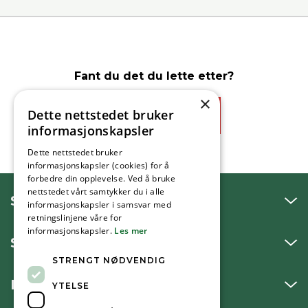
Fant du det du lette etter?
×
Dette nettstedet bruker
Ja
Nei
informasjonskapsler
Dette nettstedet bruker
informasjonskapsler (cookies) for å
forbedre din opplevelse. Ved å bruke
nettstedet vårt samtykker du i alle
SNAKK MED OSS
informasjonskapsler i samsvar med
retningslinjene våre for
informasjonskapsler.
Les mer
SKRIV TIL OSS
STRENGT NØDVENDIG
BESØK OSS
YTELSE