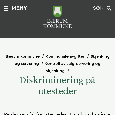
MENY
SØK
Bærum kommune
Kommunale avgifter
Skjenking
og servering
Kontroll av salg, servering og
skjenking
Diskriminering på
utesteder
Regler og råd for utesteder. Hva kan du gjøre