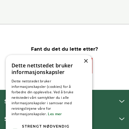
Fant du det du lette etter?
×
Dette nettstedet bruker
Ja
Nei
informasjonskapsler
Dette nettstedet bruker
informasjonskapsler (cookies) for å
forbedre din opplevelse. Ved å bruke
nettstedet vårt samtykker du i alle
SNAKK MED OSS
informasjonskapsler i samsvar med
retningslinjene våre for
informasjonskapsler.
Les mer
SKRIV TIL OSS
STRENGT NØDVENDIG