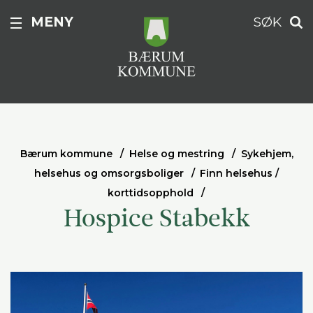
MENY
SØK
Bærum kommune
Helse og mestring
Sykehjem,
helsehus og omsorgsboliger
Finn helsehus /
korttidsopphold
Hospice Stabekk