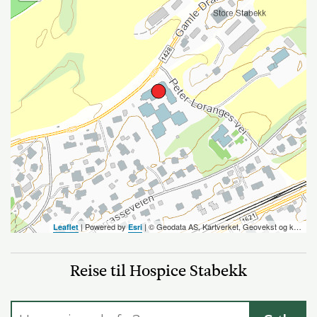
| Powered by
| ©️ Geodata AS, Kartverket, Geovekst og kommunene, OpenStreetMap
Leaflet
Esri
Reise til Hospice Stabekk
Reisesøk