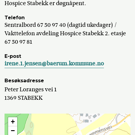
Hospice Stabekk er døgnåpent.
Telefon
Sentralbord 67 50 97 40 (dagtid ukedager) /
Vakttelefon avdeling Hospice Stabekk 2. etasje
67 50 97 81
E-post
irene.1.jensen@baerum.kommune.no
Besøksadresse
Peter Loranges vei 1
1369 STABEKK
+
−