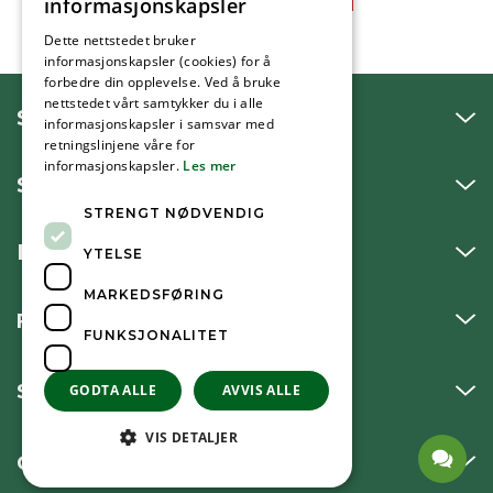
informasjonskapsler
Dette nettstedet bruker
informasjonskapsler (cookies) for å
forbedre din opplevelse. Ved å bruke
nettstedet vårt samtykker du i alle
SNAKK MED OSS
informasjonskapsler i samsvar med
retningslinjene våre for
informasjonskapsler.
Les mer
SKRIV TIL OSS
STRENGT NØDVENDIG
BESØK OSS
YTELSE
MARKEDSFØRING
FØLG OSS
FUNKSJONALITET
SNARVEIER
GODTA ALLE
AVVIS ALLE
VIS DETALJER
OM KOMMUNEN