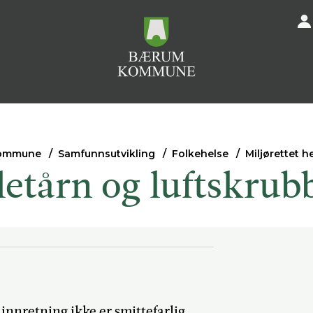
ommune
Samfunnsutvikling
Folkehelse
Miljørettet h
letårn og luftskrub
 innretning ikke er smittefarlig.