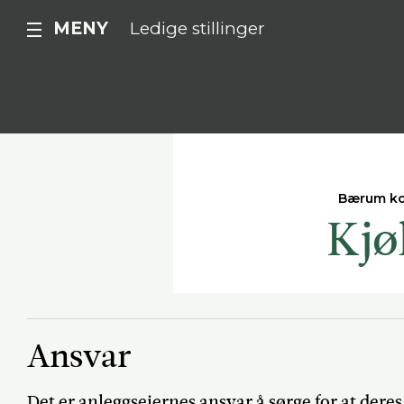
MENY
Ledige stillinger
Bærum k
Kjø
Ansvar
Det er anleggseiernes ansvar å sørge for at deres