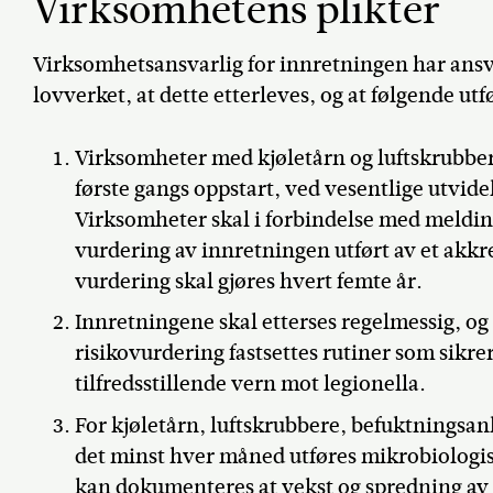
Virksomhetens plikter
Virksomhetsansvarlig for innretningen har ansva
lovverket, at dette etterleves, og at følgende utf
Virksomheter med kjøletårn og luftskrubbe
første gangs oppstart, ved vesentlige utvidel
Virksomheter skal i forbindelse med meldi
vurdering av innretningen utført av et akkr
vurdering skal gjøres hvert femte år.
Innretningene skal etterses regelmessig, og
risikovurdering fastsettes rutiner som sikrer
tilfredsstillende vern mot legionella.
For kjøletårn, luftskrubbere, befuktningsan
det minst hver måned utføres mikrobiologi
kan dokumenteres at vekst og spredning av 