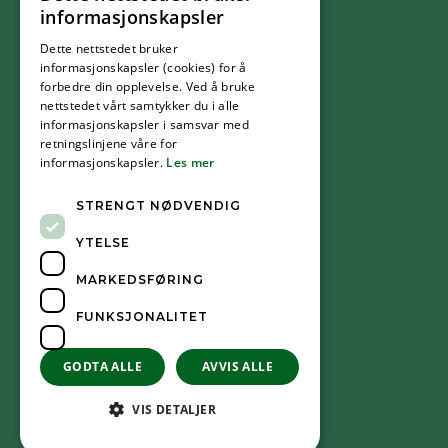
FØLG OSS
informasjonskapsler
Dette nettstedet bruker
Facebook
informasjonskapsler (cookies) for å
forbedre din opplevelse. Ved å bruke
nettstedet vårt samtykker du i alle
YouTube
informasjonskapsler i samsvar med
retningslinjene våre for
informasjonskapsler.
Les mer
Instagram
STRENGT NØDVENDIG
YTELSE
MARKEDSFØRING
FUNKSJONALITET
GODTA ALLE
AVVIS ALLE
VIS DETALJER