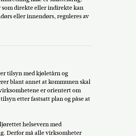
om direkte eller indirekte kan
ndørs eller innendørs, reguleres av
Del på Faceb
er tilsyn med kjøletårn og
ærer blant annet at kommunen skal
 virksomhetene er orientert om
lsyn etter fastsatt plan og påse at
iljørettet helsevern med
. Derfor må alle virksomheter