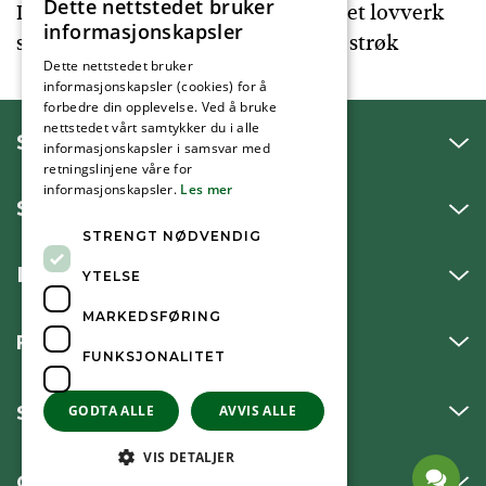
Dette nettstedet bruker
I Bærum kommune har vi ikke et eget lovverk
informasjonskapsler
som regulerer dyrehold i tettbygde strøk
Dette nettstedet bruker
informasjonskapsler (cookies) for å
forbedre din opplevelse. Ved å bruke
nettstedet vårt samtykker du i alle
SNAKK MED OSS
informasjonskapsler i samsvar med
retningslinjene våre for
informasjonskapsler.
Les mer
SKRIV TIL OSS
STRENGT NØDVENDIG
BESØK OSS
YTELSE
MARKEDSFØRING
FØLG OSS
FUNKSJONALITET
SNARVEIER
GODTA ALLE
AVVIS ALLE
VIS DETALJER
OM KOMMUNEN