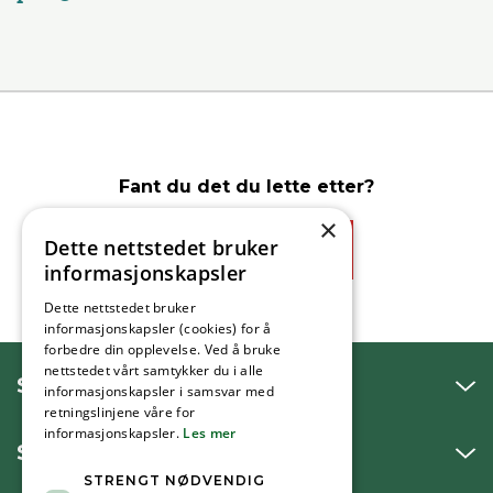
Fant du det du lette etter?
×
Dette nettstedet bruker
Ja
Nei
informasjonskapsler
Dette nettstedet bruker
informasjonskapsler (cookies) for å
forbedre din opplevelse. Ved å bruke
nettstedet vårt samtykker du i alle
SNAKK MED OSS
informasjonskapsler i samsvar med
retningslinjene våre for
informasjonskapsler.
Les mer
SKRIV TIL OSS
STRENGT NØDVENDIG