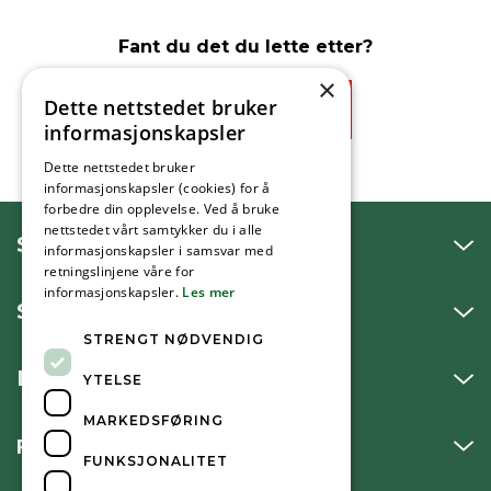
Fant du det du lette etter?
×
Dette nettstedet bruker
Ja
Nei
informasjonskapsler
Dette nettstedet bruker
informasjonskapsler (cookies) for å
forbedre din opplevelse. Ved å bruke
nettstedet vårt samtykker du i alle
SNAKK MED OSS
informasjonskapsler i samsvar med
retningslinjene våre for
informasjonskapsler.
Les mer
SKRIV TIL OSS
STRENGT NØDVENDIG
BESØK OSS
YTELSE
MARKEDSFØRING
FØLG OSS
FUNKSJONALITET