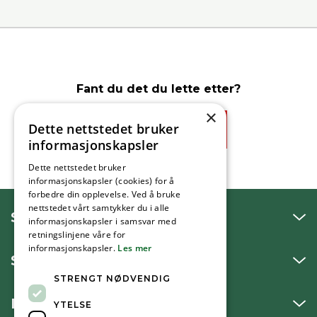
Fant du det du lette etter?
×
Dette nettstedet bruker
Ja
Nei
informasjonskapsler
Dette nettstedet bruker
informasjonskapsler (cookies) for å
forbedre din opplevelse. Ved å bruke
nettstedet vårt samtykker du i alle
SNAKK MED OSS
informasjonskapsler i samsvar med
retningslinjene våre for
informasjonskapsler.
Les mer
SKRIV TIL OSS
STRENGT NØDVENDIG
BESØK OSS
YTELSE