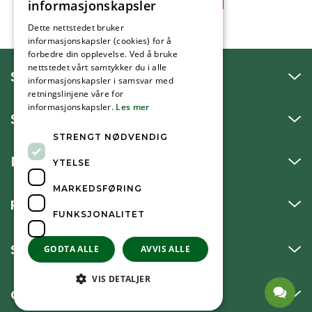
informasjonskapsler
Dette nettstedet bruker
informasjonskapsler (cookies) for å
forbedre din opplevelse. Ved å bruke
nettstedet vårt samtykker du i alle
SNAKK MED OSS
informasjonskapsler i samsvar med
retningslinjene våre for
informasjonskapsler.
Les mer
SKRIV TIL OSS
STRENGT NØDVENDIG
BESØK OSS
YTELSE
MARKEDSFØRING
FØLG OSS
FUNKSJONALITET
SNARVEIER
GODTA ALLE
AVVIS ALLE
VIS DETALJER
OM KOMMUNEN