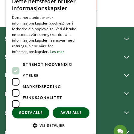
Dette nettstedet bruker
Ja
Nei
informasjonskapsler
Dette nettstedet bruker
informasjonskapsler (cookies) for å
forbedre din opplevelse. Ved å bruke
nettstedet vårt samtykker du i alle
SNAKK MED OSS
informasjonskapsler i samsvar med
retningslinjene våre for
informasjonskapsler.
Les mer
SKRIV TIL OSS
STRENGT NØDVENDIG
BESØK OSS
YTELSE
MARKEDSFØRING
FØLG OSS
FUNKSJONALITET
SNARVEIER
GODTA ALLE
AVVIS ALLE
VIS DETALJER
OM KOMMUNEN