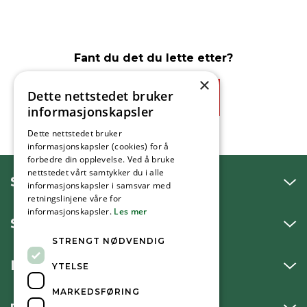
Fant du det du lette etter?
×
Dette nettstedet bruker
Ja
Nei
informasjonskapsler
Dette nettstedet bruker
informasjonskapsler (cookies) for å
forbedre din opplevelse. Ved å bruke
nettstedet vårt samtykker du i alle
SNAKK MED OSS
informasjonskapsler i samsvar med
retningslinjene våre for
informasjonskapsler.
Les mer
SKRIV TIL OSS
STRENGT NØDVENDIG
BESØK OSS
YTELSE
MARKEDSFØRING