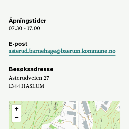
Åpningstider
07:30 - 17:00
E-post
asterud.barnehage@baerum.kommune.no
Besøksadresse
Åsterudveien 27
1344 HASLUM
+
−