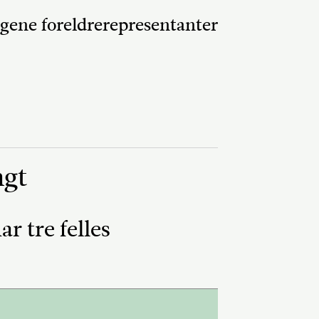
lgene foreldrerepresentanter
ngt
 tre felles