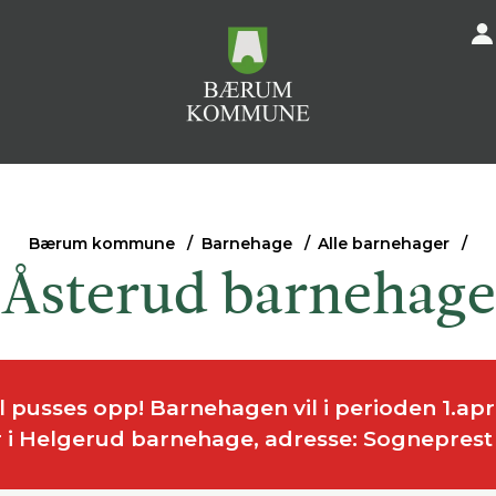
Bærum kommune
Barnehage
Alle barnehager
Åsterud barnehage
pusses opp! Barnehagen vil i perioden 1.apr
r i Helgerud barnehage, adresse: Sogneprest