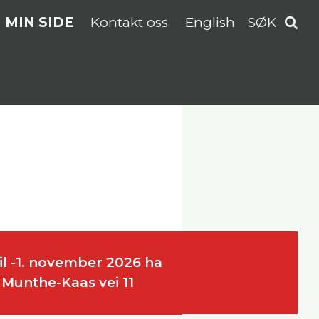
MIN SIDE
Kontakt oss
English
SØK
il -1. november 2026 ha
 Munthe-Kaas vei 11