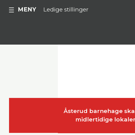
MENY
Ledige stillinger
Åsterud barnehage skal 
midlertidige lokale