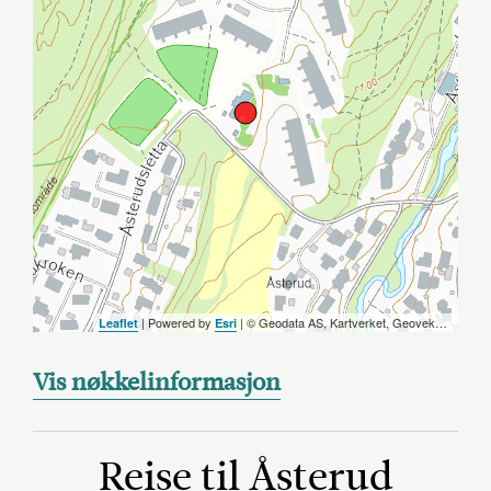
| Powered by
| ©️ Geodata AS, Kartverket, Geovekst og kommunene, OpenStreetMap
Leaflet
Esri
Vis nøkkelinformasjon
Reise til Åsterud