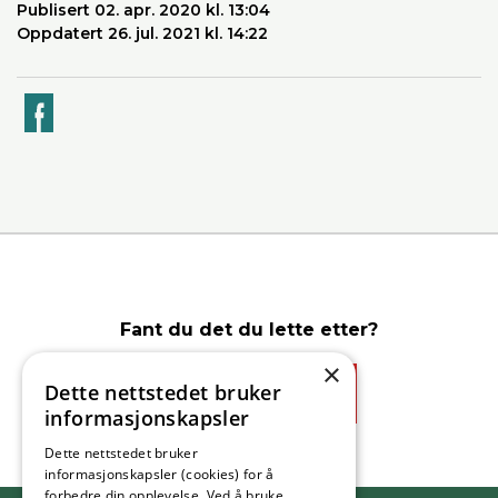
Publisert 02. apr. 2020 kl. 13:04
Oppdatert 26. jul. 2021 kl. 14:22
k
Fant du det du lette etter?
×
Dette nettstedet bruker
Ja
Nei
informasjonskapsler
Dette nettstedet bruker
informasjonskapsler (cookies) for å
forbedre din opplevelse. Ved å bruke