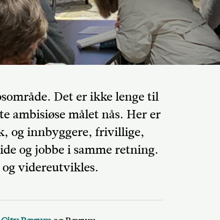
psområde. Det er ikke lenge til
tte ambisiøse målet nås. Her er
k, og innbyggere, frivillige,
de og jobbe i samme retning.
 og videreutvikles.
Del på Faceb