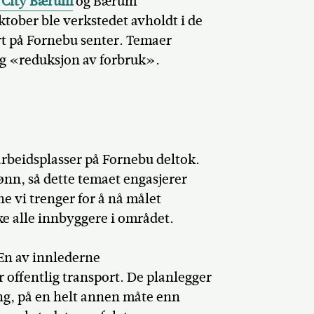
 City Bærum
og Bærum
tober ble verkstedet avholdt i de
ert på Fornebu senter. Temaer
og «reduksjon av forbruk».
arbeidsplasser på Fornebu deltok.
ønn, så dette temaet engasjerer
ne vi trenger for å nå målet
ke alle innbyggere i området.
 En av innlederne
r offentlig transport. De planlegger
ling, på en helt annen måte enn