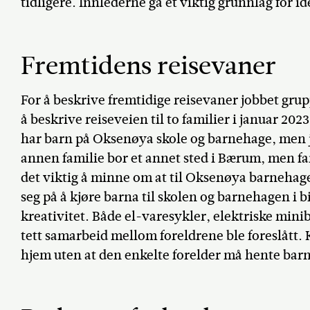
tidligere. Innlederne ga et viktig grunnlag for i
Fremtidens reisevaner
For å beskrive fremtidige reisevaner jobbet grup
å beskrive reiseveien til to familier i januar 20
har barn på Oksenøya skole og barnehage, men j
annen familie bor et annet sted i Bærum, men fa
det viktig å minne om at til Oksenøya barnehage
seg på å kjøre barna til skolen og barnehagen i b
kreativitet. Både el-varesykler, elektriske minib
tett samarbeid mellom foreldrene ble foreslått.
hjem uten at den enkelte forelder må hente barn