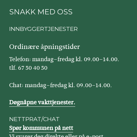
SNAKK MED OSS
INNBYGGERTJENESTER
Ordinære åpningstider
Telefon: mandag–fredag kl. 09.00–14.00.
tlf. 67 50 40 50
Chat: mandag–fredag kl. 09.00–14.00.
Døgnåpne vakttjenester.
NETTPRAT/CHAT
Spør kommunen på nett
Vi svarer deg direkte eller på e-post.