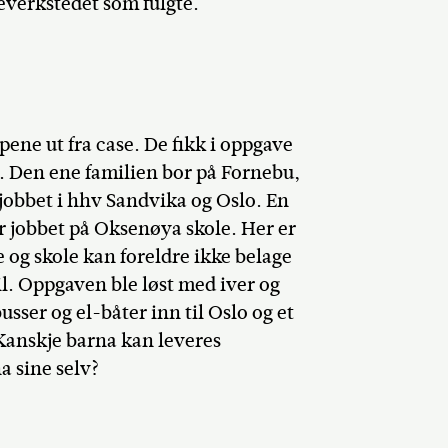
deverkstedet som fulgte.
pene ut fra case. De fikk i oppgave
23. Den ene familien bor på Fornebu,
obbet i hhv Sandvika og Oslo. En
r jobbet på Oksenøya skole. Her er
 og skole kan foreldre ikke belage
il. Oppgaven ble løst med iver og
usser og el-båter inn til Oslo og et
 Kanskje barna kan leveres
a sine selv?