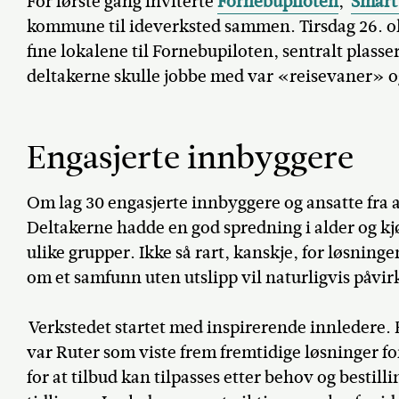
For første gang inviterte
Fornebupiloten
,
Smart
kommune til ideverksted sammen. Tirsdag 26. ok
fine lokalene til Fornebupiloten, sentralt plass
deltakerne skulle jobbe med var «reisevaner» 
Engasjerte innbyggere
Om lag 30 engasjerte innbyggere og ansatte fra 
Deltakerne hadde en god spredning i alder og kj
ulike grupper. Ikke så rart, kanskje, for løsninge
om et samfunn uten utslipp vil naturligvis påvir
Verkstedet startet med inspirerende innledere.
var Ruter som viste frem fremtidige løsninger fo
for at tilbud kan tilpasses etter behov og bestil