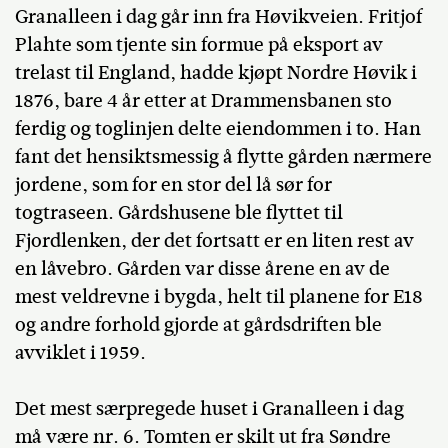
Granalleen i dag går inn fra Høvikveien. Fritjof
Plahte som tjente sin formue på eksport av
trelast til England, hadde kjøpt Nordre Høvik i
1876, bare 4 år etter at Drammensbanen sto
ferdig og toglinjen delte eiendommen i to. Han
fant det hensiktsmessig å flytte gården nærmere
jordene, som for en stor del lå sør for
togtraseen. Gårdshusene ble flyttet til
Fjordlenken, der det fortsatt er en liten rest av
en låvebro. Gården var disse årene en av de
mest veldrevne i bygda, helt til planene for E18
og andre forhold gjorde at gårdsdriften ble
avviklet i 1959.
Det mest særpregede huset i Granalleen i dag
må være nr. 6. Tomten er skilt ut fra Søndre