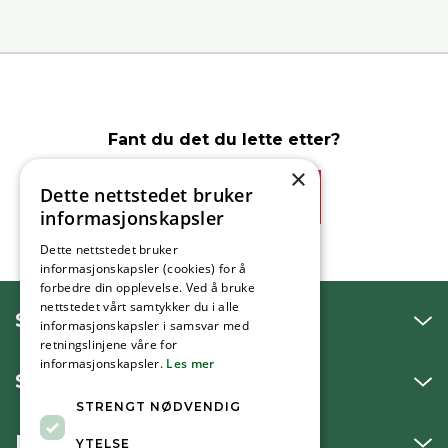
Fant du det du lette etter?
×
Dette nettstedet bruker
Ja
Nei
informasjonskapsler
Dette nettstedet bruker
informasjonskapsler (cookies) for å
forbedre din opplevelse. Ved å bruke
nettstedet vårt samtykker du i alle
SNAKK MED OSS
informasjonskapsler i samsvar med
retningslinjene våre for
informasjonskapsler.
Les mer
SKRIV TIL OSS
STRENGT NØDVENDIG
BESØK OSS
YTELSE