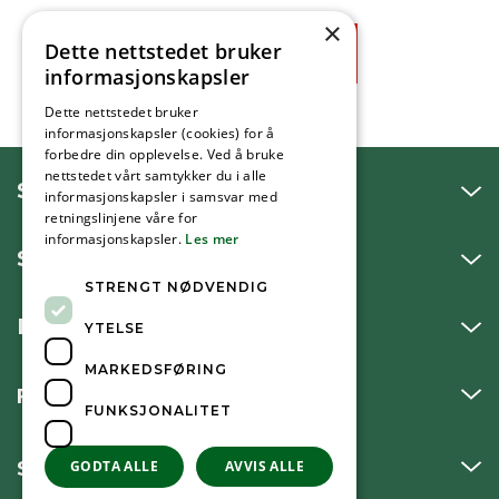
×
Dette nettstedet bruker
Ja
Nei
informasjonskapsler
Dette nettstedet bruker
informasjonskapsler (cookies) for å
forbedre din opplevelse. Ved å bruke
nettstedet vårt samtykker du i alle
SNAKK MED OSS
informasjonskapsler i samsvar med
retningslinjene våre for
informasjonskapsler.
Les mer
SKRIV TIL OSS
STRENGT NØDVENDIG
BESØK OSS
YTELSE
MARKEDSFØRING
FØLG OSS
FUNKSJONALITET
SNARVEIER
GODTA ALLE
AVVIS ALLE