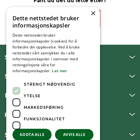
Fant du det du lette etter?
×
Dette nettstedet bruker
Ja
Nei
informasjonskapsler
Dette nettstedet bruker
informasjonskapsler (cookies) for å
forbedre din opplevelse. Ved å bruke
nettstedet vårt samtykker du i alle
SNAKK MED OSS
informasjonskapsler i samsvar med
retningslinjene våre for
informasjonskapsler.
Les mer
SKRIV TIL OSS
STRENGT NØDVENDIG
BESØK OSS
YTELSE
MARKEDSFØRING
FØLG OSS
FUNKSJONALITET
SNARVEIER
GODTA ALLE
AVVIS ALLE