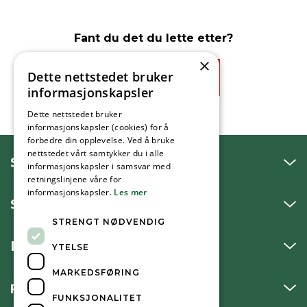
Fant du det du lette etter?
×
Dette nettstedet bruker
Ja
Nei
informasjonskapsler
Dette nettstedet bruker
informasjonskapsler (cookies) for å
forbedre din opplevelse. Ved å bruke
nettstedet vårt samtykker du i alle
SNAKK MED OSS
informasjonskapsler i samsvar med
retningslinjene våre for
informasjonskapsler.
Les mer
SKRIV TIL OSS
STRENGT NØDVENDIG
BESØK OSS
YTELSE
MARKEDSFØRING
FØLG OSS
FUNKSJONALITET