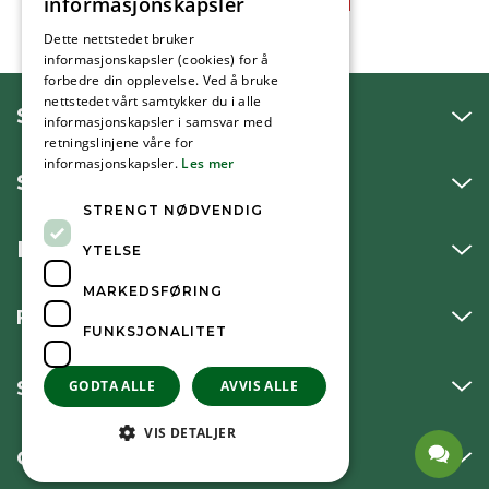
informasjonskapsler
Dette nettstedet bruker
informasjonskapsler (cookies) for å
forbedre din opplevelse. Ved å bruke
nettstedet vårt samtykker du i alle
SNAKK MED OSS
informasjonskapsler i samsvar med
retningslinjene våre for
informasjonskapsler.
Les mer
SKRIV TIL OSS
STRENGT NØDVENDIG
BESØK OSS
YTELSE
MARKEDSFØRING
FØLG OSS
FUNKSJONALITET
SNARVEIER
GODTA ALLE
AVVIS ALLE
VIS DETALJER
OM KOMMUNEN