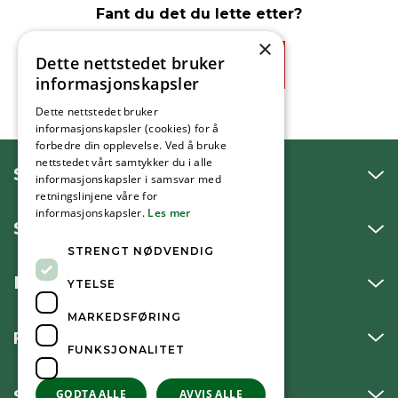
Fant du det du lette etter?
×
Dette nettstedet bruker
Ja
Nei
informasjonskapsler
Dette nettstedet bruker
informasjonskapsler (cookies) for å
forbedre din opplevelse. Ved å bruke
nettstedet vårt samtykker du i alle
SNAKK MED OSS
informasjonskapsler i samsvar med
retningslinjene våre for
informasjonskapsler.
Les mer
SKRIV TIL OSS
STRENGT NØDVENDIG
BESØK OSS
YTELSE
MARKEDSFØRING
FØLG OSS
FUNKSJONALITET
SNARVEIER
GODTA ALLE
AVVIS ALLE