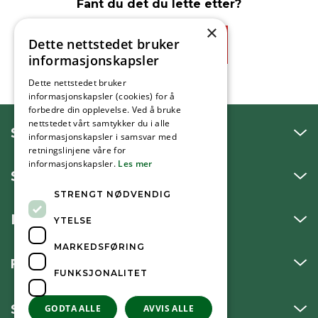
Fant du det du lette etter?
×
Dette nettstedet bruker
Ja
Nei
informasjonskapsler
Dette nettstedet bruker
informasjonskapsler (cookies) for å
forbedre din opplevelse. Ved å bruke
nettstedet vårt samtykker du i alle
SNAKK MED OSS
informasjonskapsler i samsvar med
retningslinjene våre for
informasjonskapsler.
Les mer
SKRIV TIL OSS
STRENGT NØDVENDIG
BESØK OSS
YTELSE
MARKEDSFØRING
FØLG OSS
FUNKSJONALITET
SNARVEIER
GODTA ALLE
AVVIS ALLE