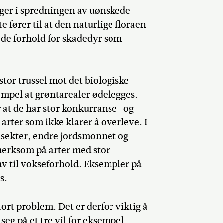
ger i spredningen av uønskede
 fører til at den naturlige floraen
 gode forhold for skadedyr som
tor trussel mot det biologiske
mpel at grøntarealer ødelegges.
at de har stor konkurranse- og
rter som ikke klarer å overleve. I
insekter, endre jordsmonnet og
merksom på arter med stor
av til vokseforhold. Eksempler på
s.
ort problem. Det er derfor viktig å
g på et tre vil for eksempel