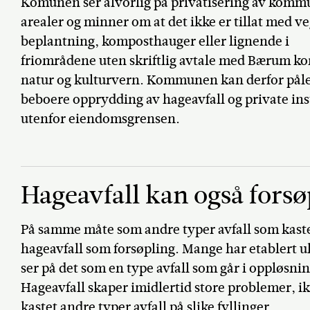
Komunen ser alvorlig på privatisering av komm
arealer og minner om at det ikke er tillat med 
beplantning, komposthauger eller lignende i
friområdene uten skriftlig avtale med Bærum k
natur og kulturvern. Kommunen kan derfor pål
beboere opprydding av hageavfall og private ins
utenfor eiendomsgrensen.
Hageavfall kan også forsø
På samme måte som andre typer avfall som kaste
hageavfall som forsøpling. Mange har etablert u
ser på det som en type avfall som går i oppløsnin
Hageavfall skaper imidlertid store problemer, ikk
kastet andre typer avfall på slike fyllinger.