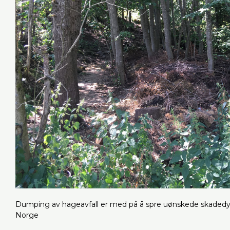
Dumping av hageavfall er med på å spre uønskede skadedyr
Norge