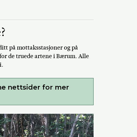
e?
ditt på mottaksstasjoner og på
or de truede artene i Bærum. Alle
i.
ne nettsider for mer