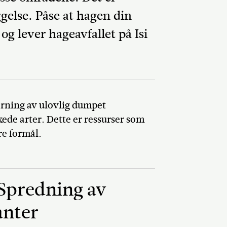
ggelse. Påse at hagen din
g lever hageavfallet på Isi
Del på Faceb
erning av ulovlig dumpet
kede arter. Dette er ressurser som
re formål.
 Spredning av
anter