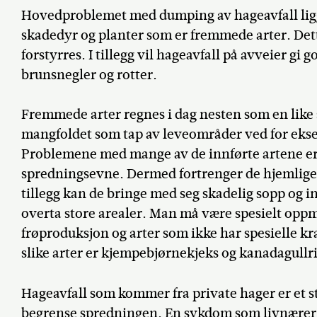
Hovedproblemet med dumping av hageavfall lig
skadedyr og planter som er fremmede arter. Dette
forstyrres. I tillegg vil hageavfall på avveier gi
brunsnegler og rotter.
Fremmede arter regnes i dag nesten som en like s
mangfoldet som tap av leveområder ved for ekse
Problemene med mange av de innførte artene er 
spredningsevne. Dermed fortrenger de hjemlige a
tillegg kan de bringe med seg skadelig sopp og 
overta store arealer. Man må være spesielt opp
frøproduksjon og arter som ikke har spesielle kr
slike arter er kjempebjørnekjeks og kanadagullri
Hageavfall som kommer fra private hager er et st
begrense spredningen. En sykdom som livnærer se