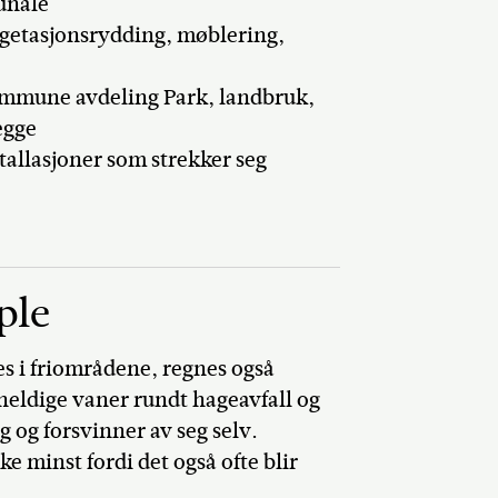
unale
vegetasjonsrydding, møblering,
ommune avdeling Park, landbruk,
egge
tallasjoner som strekker seg
ple
s i friområdene, regnes også
heldige vaner rundt hageavfall og
g og forsvinner av seg selv.
e minst fordi det også ofte blir