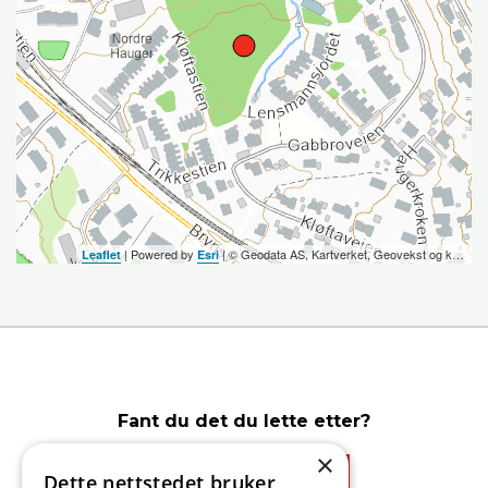
| Powered by
| ©️ Geodata AS, Kartverket, Geovekst og kommunene, OpenStreetMap
Leaflet
Esri
Fant du det du lette etter?
×
Dette nettstedet bruker
Ja
Nei