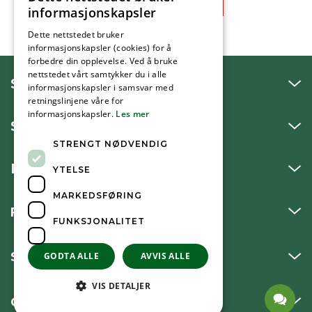
informasjonskapsler
Dette nettstedet bruker
informasjonskapsler (cookies) for å
forbedre din opplevelse. Ved å bruke
nettstedet vårt samtykker du i alle
SNAKK MED OSS
informasjonskapsler i samsvar med
retningslinjene våre for
informasjonskapsler.
Les mer
SKRIV TIL OSS
STRENGT NØDVENDIG
BESØK OSS
YTELSE
MARKEDSFØRING
FØLG OSS
FUNKSJONALITET
SNARVEIER
GODTA ALLE
AVVIS ALLE
VIS DETALJER
OM KOMMUNEN