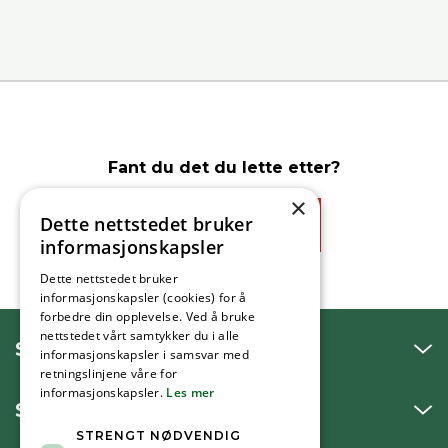
Fant du det du lette etter?
×
Dette nettstedet bruker
Ja
Nei
informasjonskapsler
Dette nettstedet bruker
informasjonskapsler (cookies) for å
forbedre din opplevelse. Ved å bruke
nettstedet vårt samtykker du i alle
SNAKK MED OSS
informasjonskapsler i samsvar med
retningslinjene våre for
informasjonskapsler.
Les mer
SKRIV TIL OSS
STRENGT NØDVENDIG