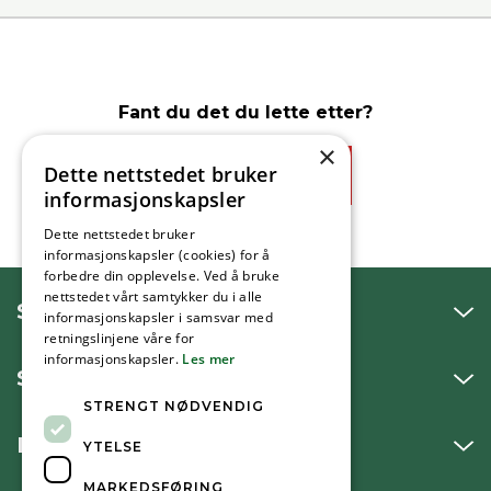
Fant du det du lette etter?
×
Dette nettstedet bruker
Ja
Nei
informasjonskapsler
Dette nettstedet bruker
informasjonskapsler (cookies) for å
forbedre din opplevelse. Ved å bruke
nettstedet vårt samtykker du i alle
SNAKK MED OSS
informasjonskapsler i samsvar med
retningslinjene våre for
informasjonskapsler.
Les mer
SKRIV TIL OSS
STRENGT NØDVENDIG
BESØK OSS
YTELSE
MARKEDSFØRING