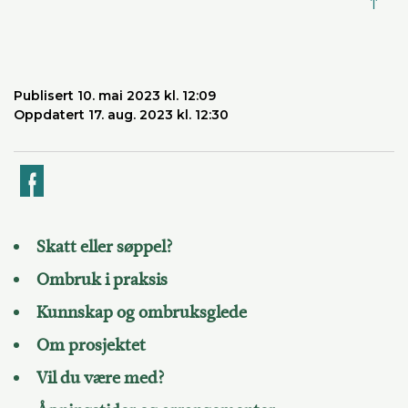
↑
Publisert 10. mai 2023 kl. 12:09
Oppdatert 17. aug. 2023 kl. 12:30
k
Skatt eller søppel?
Ombruk i praksis
Kunnskap og ombruksglede
Om prosjektet
Vil du være med?