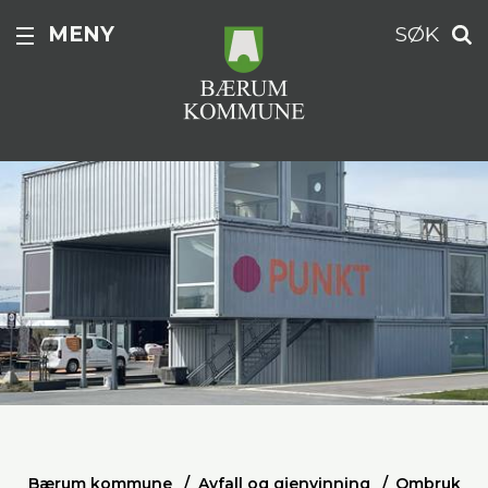
MENY
SØK
Bærum kommune
Avfall og gjenvinning
Ombruk