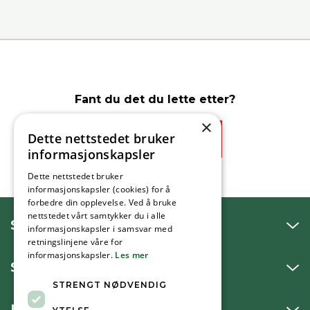
Fant du det du lette etter?
×
Dette nettstedet bruker
Ja
Nei
informasjonskapsler
Dette nettstedet bruker
informasjonskapsler (cookies) for å
forbedre din opplevelse. Ved å bruke
nettstedet vårt samtykker du i alle
SNAKK MED OSS
informasjonskapsler i samsvar med
retningslinjene våre for
informasjonskapsler.
Les mer
SKRIV TIL OSS
STRENGT NØDVENDIG
BESØK OSS