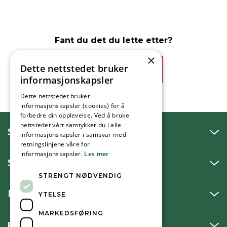
Fant du det du lette etter?
×
Dette nettstedet bruker
Ja
Nei
informasjonskapsler
Dette nettstedet bruker
informasjonskapsler (cookies) for å
forbedre din opplevelse. Ved å bruke
nettstedet vårt samtykker du i alle
SNAKK MED OSS
informasjonskapsler i samsvar med
retningslinjene våre for
informasjonskapsler.
Les mer
SKRIV TIL OSS
STRENGT NØDVENDIG
BESØK OSS
YTELSE
MARKEDSFØRING
FØLG OSS