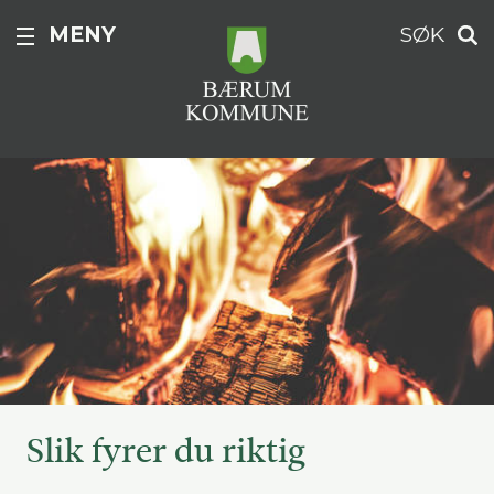
MENY
SØK
Slik fyrer du riktig