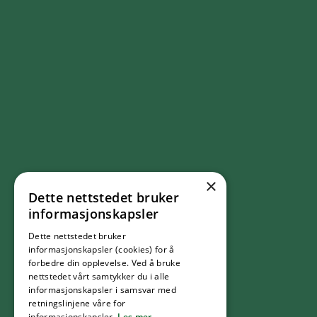
×
Dette nettstedet bruker
FØLG OSS
informasjonskapsler
Dette nettstedet bruker
Facebook
informasjonskapsler (cookies) for å
forbedre din opplevelse. Ved å bruke
nettstedet vårt samtykker du i alle
YouTube
informasjonskapsler i samsvar med
retningslinjene våre for
informasjonskapsler.
Les mer