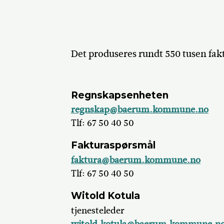
Det produseres rundt 550 tusen fak
Regnskapsenheten
regnskap@baerum.kommune.no
Tlf: 67 50 40 50
Fakturaspørsmål
faktura@baerum.kommune.no
Tlf: 67 50 40 50
Witold Kotula
tjenesteleder
witold.kotula@baerum.kommune.n