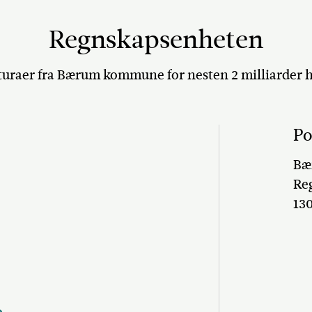
Regnskapsenheten
turaer fra Bærum kommune for nesten 2 milliarder h
Po
Bæ
Re
13
o