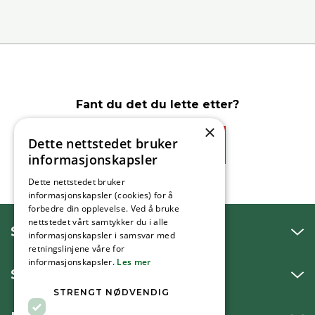
Fant du det du lette etter?
×
Dette nettstedet bruker
Ja
Nei
informasjonskapsler
Dette nettstedet bruker
informasjonskapsler (cookies) for å
forbedre din opplevelse. Ved å bruke
nettstedet vårt samtykker du i alle
SNAKK MED OSS
informasjonskapsler i samsvar med
retningslinjene våre for
informasjonskapsler.
Les mer
SKRIV TIL OSS
STRENGT NØDVENDIG