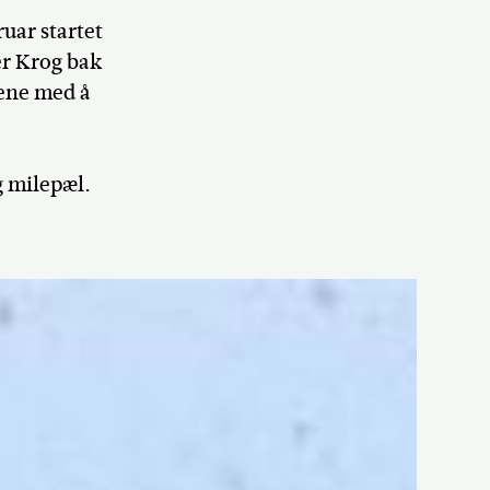
ruar startet
er Krog bak
dene med å
g milepæl.