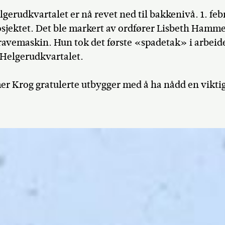
lgerudkvartalet er nå revet ned til bakkenivå. 1. feb
rosjektet. Det ble markert av ordfører Lisbeth Hamm
ravemaskin. Hun tok det første «spadetak» i arbei
 Helgerudkvartalet.
r Krog gratulerte utbygger med å ha nådd en vikti