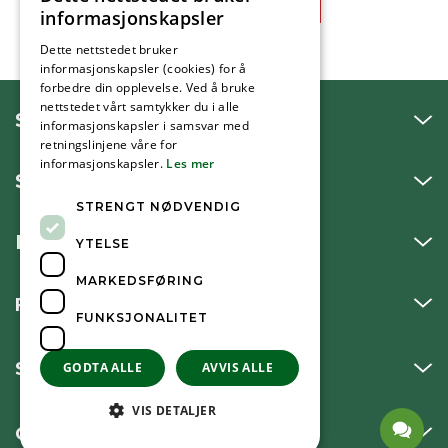
informasjonskapsler
Dette nettstedet bruker
informasjonskapsler (cookies) for å
forbedre din opplevelse. Ved å bruke
nettstedet vårt samtykker du i alle
SNAKK MED OSS
informasjonskapsler i samsvar med
retningslinjene våre for
informasjonskapsler.
Les mer
SKRIV TIL OSS
STRENGT NØDVENDIG
BESØK OSS
YTELSE
MARKEDSFØRING
FØLG OSS
FUNKSJONALITET
SNARVEIER
GODTA ALLE
AVVIS ALLE
VIS DETALJER
OM KOMMUNEN